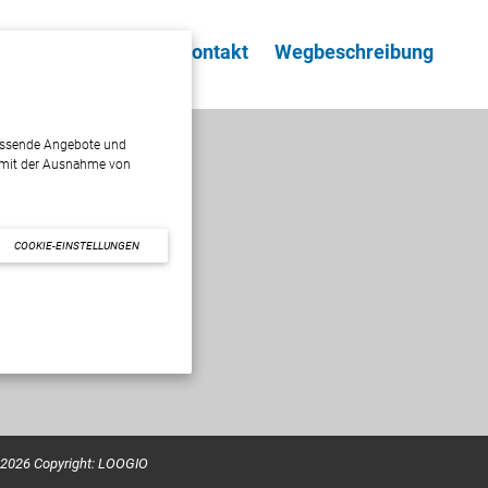
zeiten
Über uns
Kontakt
Wegbeschreibung
passende Angebote und
 mit der Ausnahme von
Links
Öffnungszeiten
COOKIE-EINSTELLUNGEN
Wegbeschreibung
Kontakt
2026 Copyright:
LOOGIO