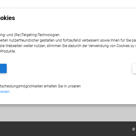
Home
Leistungen
Öffnungs
okies
ing- und (Re-)Targeting-Technologien.
eiten nutzerfreundlicher gestalten und fortlaufend verbessern sowie Ihnen für Sie 
die Webseiten weiter nutzen, stimmen Sie dadurch der Verwendung von Cookies zu
Leistungen
-Produkte.
Containerdienst
Abbrucharbeiten
Metall- und Schrottannahme
tscheidungsmöglichkeiten erhalten Sie in unseren
Abfallarten
weisen
.
Wertstoffhof
© 