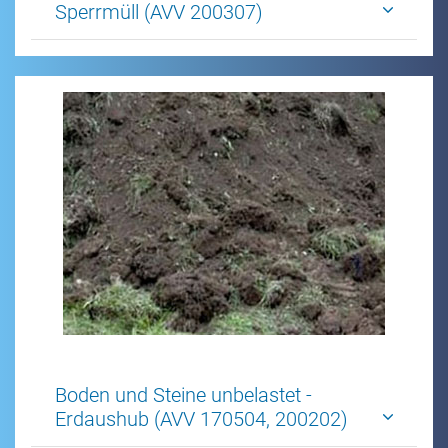
Sperrmüll (AVV 200307)
Boden und Steine unbelastet -
Erdaushub (AVV 170504, 200202)